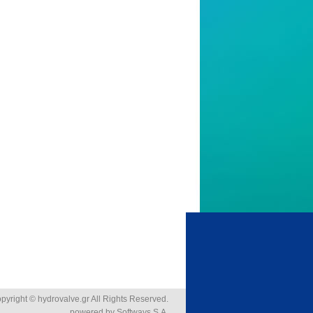
pyright © hydrovalve.gr All Rights Reserved.
powered by
Softways S.A.