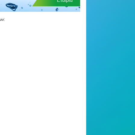
Εταιρία
ων: